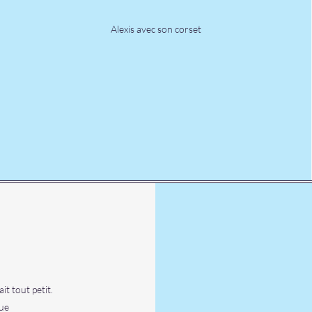
Alexis avec son corset
it tout petit.
que