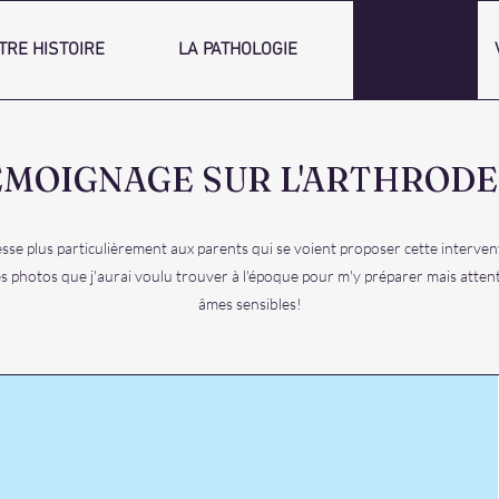
TRE HISTOIRE
LA PATHOLOGIE
SANTE
EMOIGNAGE SUR L'ARTHRODE
se plus particulièrement aux parents qui se voient proposer cette interven
 des photos que j'aurai voulu trouver à l'époque pour m'y préparer mais atten
âmes sensibles!