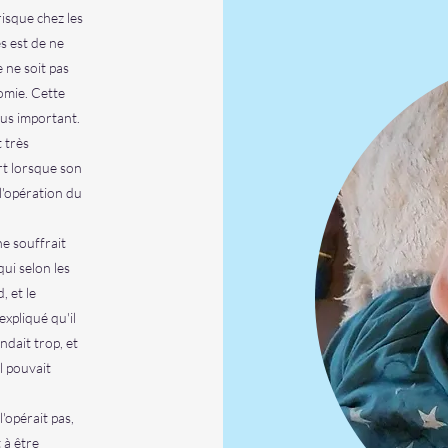
isque chez les
s est de ne
 ne soit pas
omie. Cette
lus important.
 très
rt lorsque son
l'opération du
ne souffrait
qui selon les
, et le
xpliqué qu'il
ndait trop, et
il pouvait
'opérait pas,
 à être