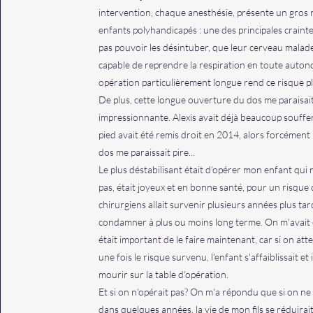
intervention, chaque anesthésie, présente un gros r
enfants polyhandicapés : une des principales crainte
pas pouvoir les désintuber, que leur cerveau malade
capable de reprendre la respiration en toute auton
opération particulièrement longue rend ce risque p
De plus, cette longue ouverture du dos me paraisait
impressionnante. Alexis avait déjà beaucoup souffe
pied avait été remis droit en 2014, alors forcément 
dos me paraissait pire...
Le plus déstabilisant était d'opérer mon enfant qui 
pas, était joyeux et en bonne santé, pour un risque 
chirurgiens allait survenir plusieurs années plus tard
condamner à plus ou moins long terme. On m'avait e
était important de le faire maintenant, car si on atte
une fois le risque survenu, l'enfant s'affaiblissait et 
mourir sur la table d'opération.
Et si on n'opérait pas? On m'a répondu que si on ne l
dans quelques années, la vie de mon fils se réduirait