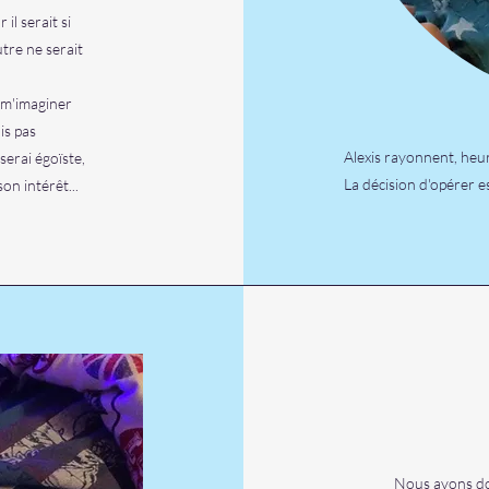
il serait si
utre ne serait
 m'imaginer
ais pas
Alexis rayonnent, heur
serai égoïste,
La décision d'opérer 
n intérêt...
Nous avons do