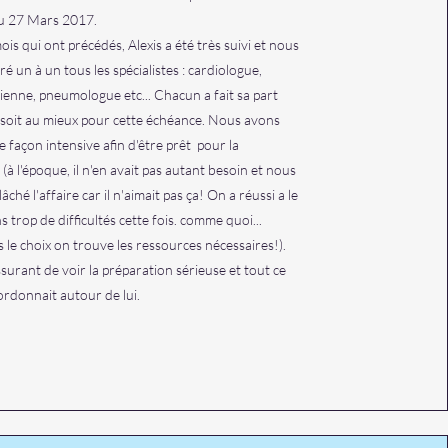
 au 27 Mars 2017.
is qui ont précédés, Alexis a été très suivi et nous
 un à un tous les spécialistes : cardiologue,
cienne, pneumologue etc... Chacun a fait sa part
 soit au mieux pour cette échéance. Nous avons
e façon intensive afin d'être prêt pour la
à l'époque, il n'en avait pas autant besoin et nous
âché l'affaire car il n'aimait pas ça! On a réussi a le
s trop de difficultés cette fois. comme quoi...
 le choix on trouve les ressources nécessaires!).
ssurant de voir la préparation sérieuse et tout ce
ordonnait autour de lui.