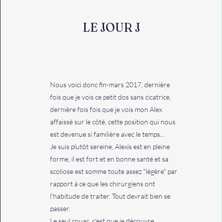
LE JOUR J
Nous voici donc fin-mars 2017, dernière
fois que je vois ce petit dos sans cicatrice,
dernière fois fois que je vois mon Alex
affaissé sur le côté, cette position qui nous
est devenue si familière avec le temps...
Je suis plutôt sereine, Alexis est en pleine
forme, il est fort et en bonne santé et sa
scoliose est somme toute assez "légère" par
rapport à ce que les chirurgiens ont
l'habitude de traiter. Tout devrait bien se
passer.
Le seul couac, c'est que je découvre