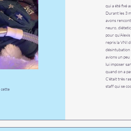
qui a été fixé
Durant les 3 mo
avons rencontré
neuro, diéteti
pour qu'Alexis
repris la VNI d
désintubation (
avions un peu l
lui imposer san
quand on a pas
C'était très ra
staff qui se co
 cette