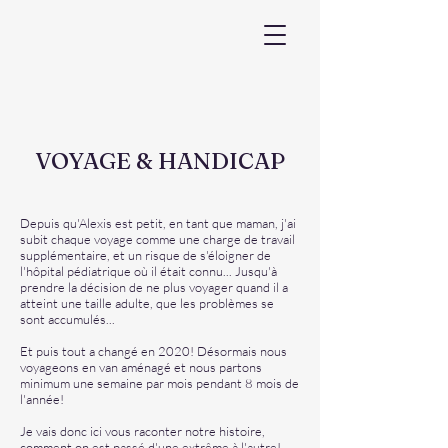
VOYAGE & HANDICAP
Depuis qu'Alexis est petit, en tant que maman, j'ai
subit chaque voyage comme une charge de travail
supplémentaire, et un risque de s'éloigner de
l'hôpital pédiatrique où il était connu... Jusqu'à
prendre la décision de ne plus voyager quand il a
atteint une taille adulte, que les problèmes se
sont accumulés...
Et puis tout a changé en 2020! Désormais nous
voyageons en van aménagé et nous partons
minimum une semaine par mois pendant 8 mois de
l'année!
Je vais donc ici vous raconter notre histoire,
comment on est passé d'une extrême à l'autre!