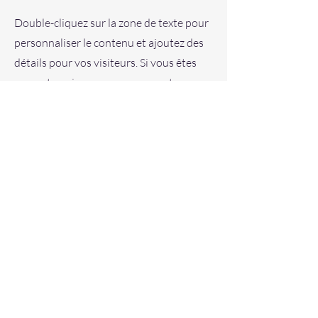
Double-cliquez sur la zone de texte pour
personnaliser le contenu et ajoutez des
détails pour vos visiteurs. Si vous êtes
une entreprise, vous pouvez partager
votre parcours professionnel et votre
histoire. Expliquez vos valeurs, votre
engagement envers les clients et ce qui
vous rend unique. Ajoutez une photo,
une galerie ou une vidéo pour susciter
l'intérêt de vos visiteurs.
Contact
Je suis toujours à la recherche de