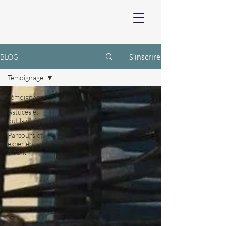
S'inscrire
BLOG
Témoignage
Témoignage
Astuces et
outils d'aidants
Parcours et
expériences d
aidant