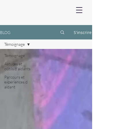
S'inscrire
BLOG
Témoignage
Témoignage
Astuces et
outils d'aidants
Parcours et
expériences d
aidant