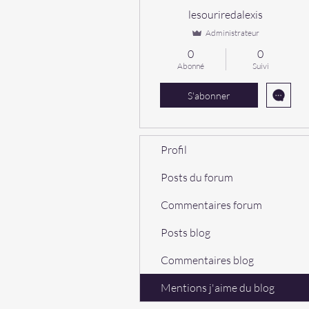
lesouriredalexis
Administrateur
0
0
Abonné
Suivi
S'abonner
Profil
Posts du forum
Commentaires forum
Posts blog
Commentaires blog
Mentions j'aime du blog